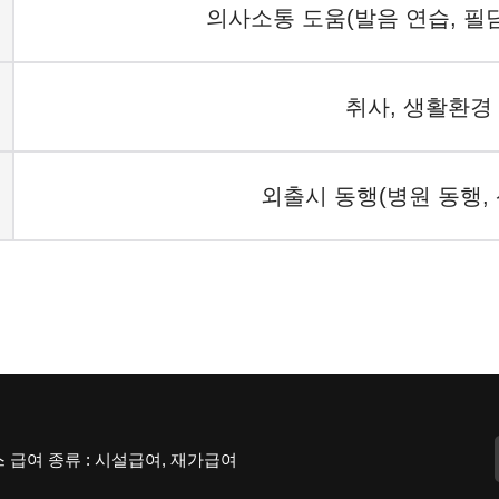
의사소통 도움(발음 연습, 필담
취사, 생활환경
외출시 동행(병원 동행, 
 급여 종류 : 시설급여, 재가급여